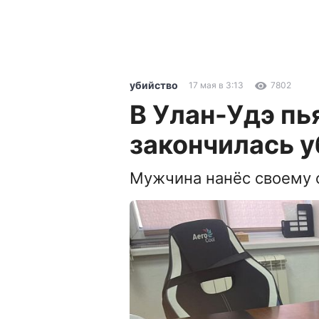
убийство
17 мая в 3:13
7802
В Улан-Удэ пь
закончилась 
Мужчина нанёс своему 