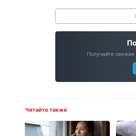
По
Получайте свежие 
Читайте также