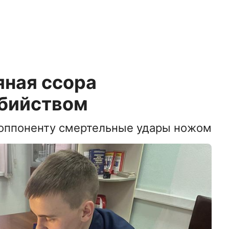
яная ссора
убийством
оппоненту смертельные удары ножом