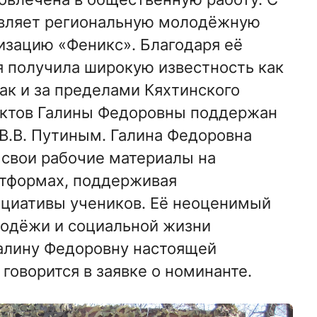
авляет региональную молодёжную
зацию «Феникс». Благодаря её
я получила широкую известность как
ак и за пределами Кяхтинского
ектов Галины Федоровны поддержан
В.В. Путиным. Галина Федоровна
 свои рабочие материалы на
атформах, поддерживая
ициативы учеников. Её неоценимый
лодёжи и социальной жизни
алину Федоровну настоящей
 говорится в заявке о номинанте.