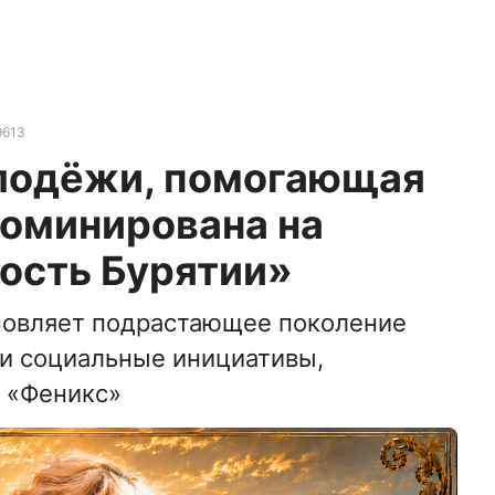
9613
лодёжи, помогающая
номинирована на
ость Бурятии»
новляет подрастающее поколение
 и социальные инициативы,
ю «Феникс»