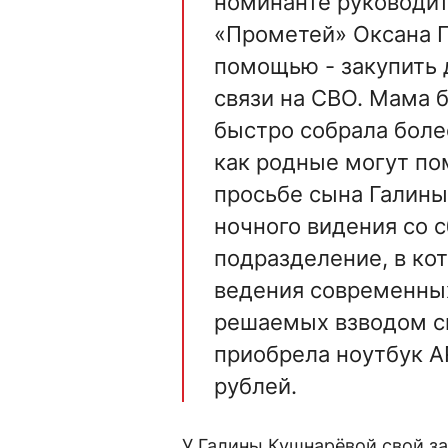
номинанте руководит
«Прометей» Оксана Г
помощью - закупить 
связи на СВО. Мама 
быстро собрала боле
как родные могут по
просьбе сына Галины
ночного видения со 
подразделение, в ко
ведения современны
решаемых взводом св
приобрела ноутбук 
рублей.
У Галины Кушнарёвой свой за