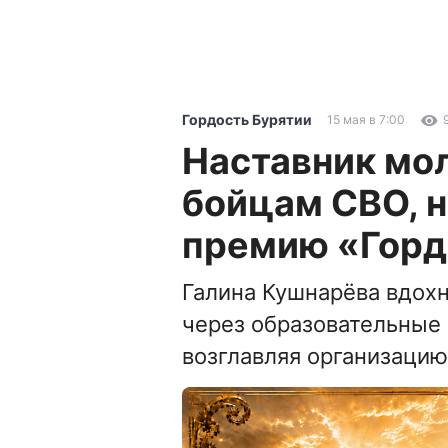
Гордость Бурятии
15 мая в 7:00
Наставник мо
бойцам СВО, 
премию «Горд
Галина Кушнарёва вдох
через образовательные
возглавляя организаци