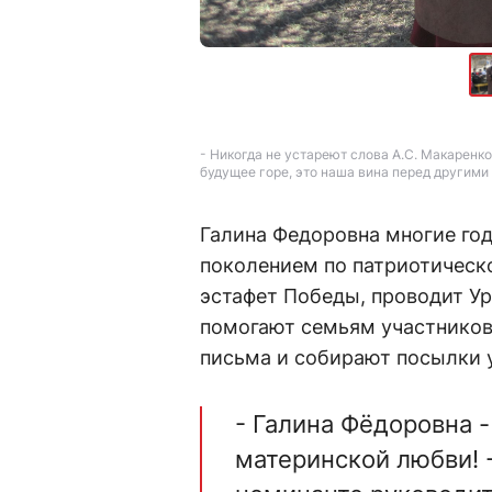
- Никогда не устареют слова А.С. Макаренко
будущее горе, это наша вина перед другими 
Галина Федоровна многие го
поколением по патриотическ
эстафет Победы, проводит У
помогают семьям участников
письма и собирают посылки 
- Галина Фёдоровна 
материнской любви! 