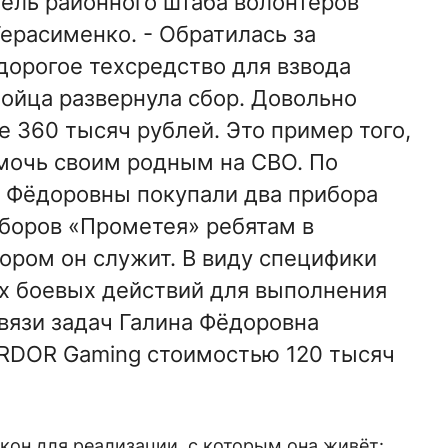
ель районного штаба волонтёров
ерасименко. - Обратилась за
дорогое техсредство для взвода
бойца развернула сбор. Довольно
е 360 тысяч рублей. Это пример того,
мочь своим родным на СВО. По
 Фёдоровны покупали два прибора
сборов «Прометея» ребятам в
тором он служит. В виду специфики
х боевых действий для выполнения
язи задач Галина Фёдоровна
ARDOR Gaming стоимостью 120 тысяч
кон для реализации, с которым она живёт: