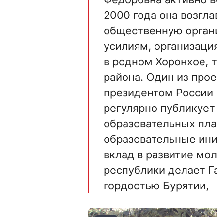
2000 года она возгл
общественную органи
усилиям, организаци
в родном Хоронхое, т
района. Один из про
президентом России 
регулярно публикует
образовательных пл
образовательные ин
вклад в развитие мо
республики делает Г
гордостью Бурятии, -