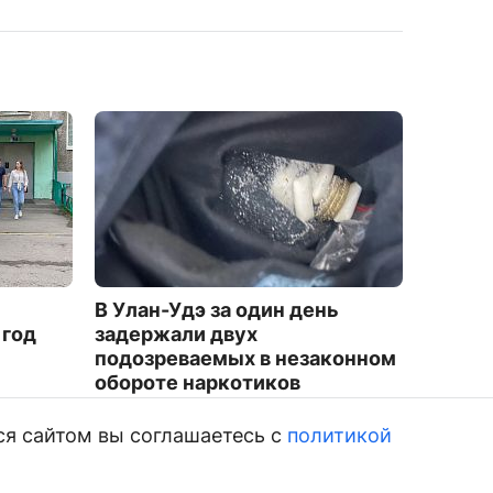
В Улан-Удэ за один день
«Давай
 год
задержали двух
покаже
подозреваемых в незаконном
мы си
обороте наркотиков
1866
1283
ся сайтом вы соглашаетесь с
политикой