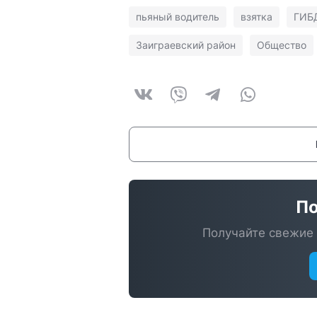
пьяный водитель
взятка
ГИБ
Заиграевский район
Общество
По
Получайте свежие 