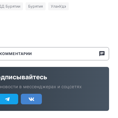
ДД Бурятии
Бурятия
УланУдэ
КОММЕНТАРИИ
дписывайтесь
новости в мессенджерах и соцсетях