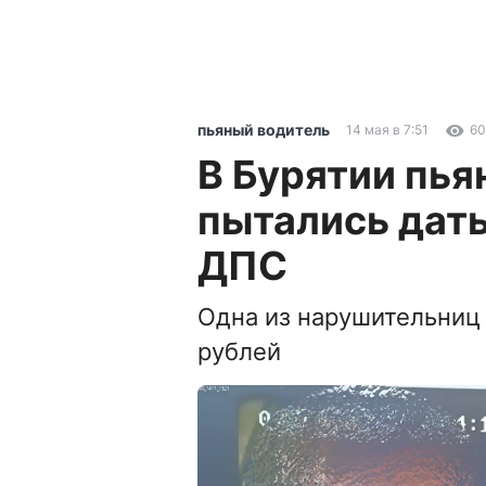
пьяный водитель
14 мая в 7:51
60
В Бурятии пья
пытались дать
ДПС
Одна из нарушительниц
рублей