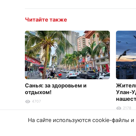
Читайте также
Санья: за здоровьем и
Жители
отдыхом!
Улан-У
нашест
4707
2178
На сайте используются cookie-файлы 