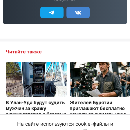
Читайте также
В Улан-Удэ будут судить
Жителей Бурятии
мужчин за кражу
приглашают бесплатно
аккумуляторов с базовых
научиться снимать кино
станций сотовой связи
4349
На сайте используются cookie-файлы и
3296