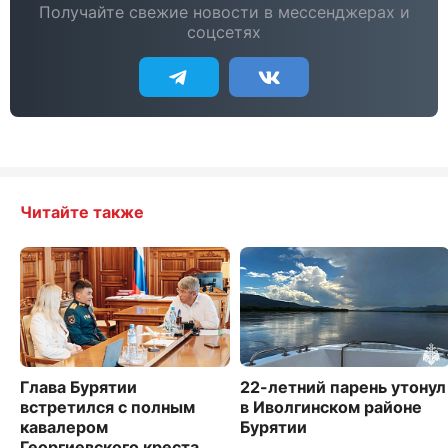
Получайте свежие новости в мессенджерах и
соцсетях
Читайте также
Глава Бурятии
22-летний парень утонул
встретился с полным
в Иволгинском районе
кавалером
Бурятии
Георгиевского креста