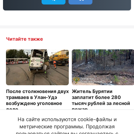
Читайте также
После столкновения двух
Житель Бурятии
трамваев в Улан-Удэ
заплатит более 280
возбуждено уголовное
тысяч рублей за лесной
дело
пожар
3645
3002
На сайте используются cookie-файлы и
метрические программы. Продолжая
пользоваться сайтом вы соглашаетесь с