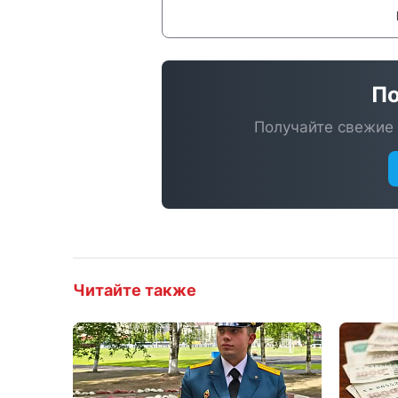
По
Получайте свежие 
Читайте также