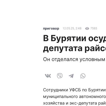
приговор
12.05.25, 2:48
7593
В Бурятии ос
депутата райс
Он отделался условным
Сотрудники УФСБ по Бурятии
муниципального автономног
хозяйства и экс-депутата ра