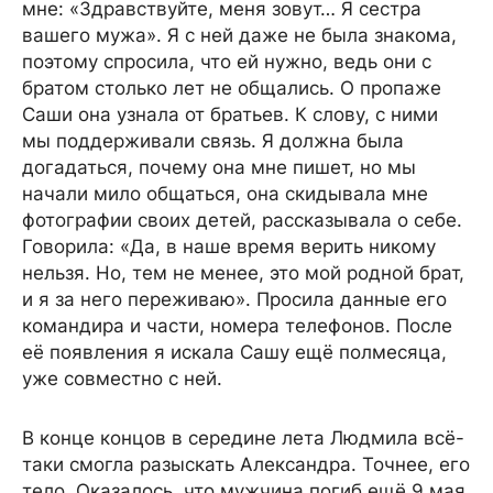
мне: «Здравствуйте, меня зовут… Я сестра
вашего мужа». Я с ней даже не была знакома,
поэтому спросила, что ей нужно, ведь они с
братом столько лет не общались. О пропаже
Саши она узнала от братьев. К слову, с ними
мы поддерживали связь. Я должна была
догадаться, почему она мне пишет, но мы
начали мило общаться, она скидывала мне
фотографии своих детей, рассказывала о себе.
Говорила: «Да, в наше время верить никому
нельзя. Но, тем не менее, это мой родной брат,
и я за него переживаю». Просила данные его
командира и части, номера телефонов. После
её появления я искала Сашу ещё полмесяца,
уже совместно с ней.
В конце концов в середине лета Людмила всё-
таки смогла разыскать Александра. Точнее, его
тело. Оказалось, что мужчина погиб ещё 9 мая