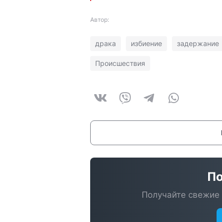
Автор:
драка
избиение
задержание
Происшествия
По
Получайте свежие 