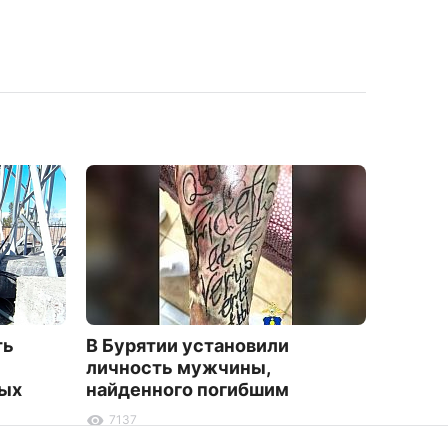
ть
В Бурятии установили
На ула
личность мужчины,
прист
вых
найденного погибшим
гранит
7137
1933