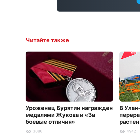
Читайте также
Уроженец Бурятии награжден
В Улан
медалями Жукова и «За
перера
боевые отличия»
растен
3086
4942