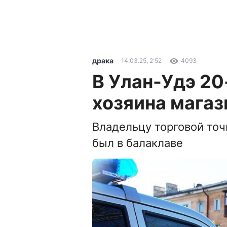
драка
14.03.25, 2:52
4093
В Улан-Удэ 20
хозяина магаз
Владельцу торговой точк
был в балаклаве