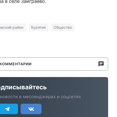
а в селе Заиграево.
евский район
Бурятия
Общество
КОММЕНТАРИИ
дписывайтесь
новости в мессенджерах и соцсетях