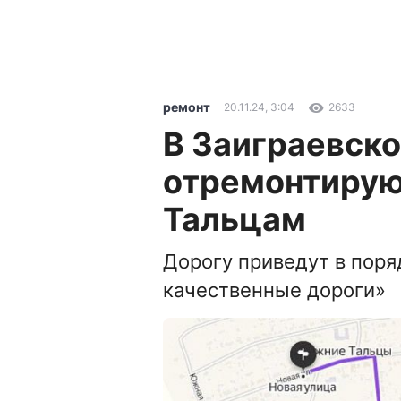
ремонт
20.11.24, 3:04
2633
В Заиграевско
отремонтирую
Тальцам
Дорогу приведут в поря
качественные дороги»