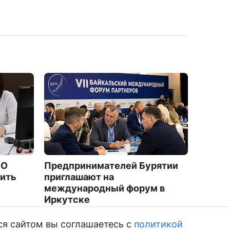
ВО
Предпринимателей Бурятии
В Улан
ить
приглашают на
провал
международный форум в
комму
Иркутске
2707
4617
ся сайтом вы соглашаетесь с
политикой