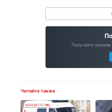
По
Получайте свежие 
Читайте также