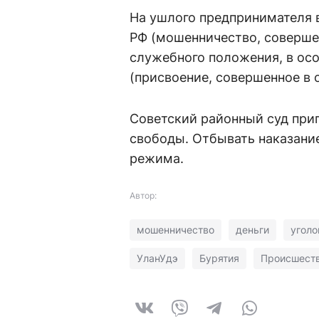
На ушлого предпринимателя во
РФ (мошенничество, соверше
служебного положения, в особ
(присвоение, совершенное в 
Советский районный суд приг
свободы. Отбывать наказание
режима.
Автор:
мошенничество
деньги
уголо
УланУдэ
Бурятия
Происшест