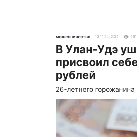
мошенничество
13.11.24, 2:34
491
В Улан-Удэ у
присвоил себе
рублей
26-летнего горожанина 