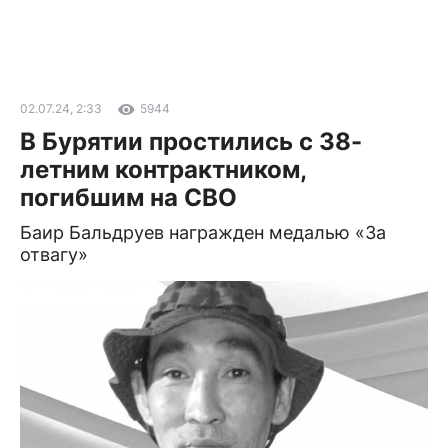
02.07.24, 2:33
5944
В Бурятии простились с 38-
летним контрактником,
погибшим на СВО
Баир Бальдруев награжден медалью «За
отвагу»