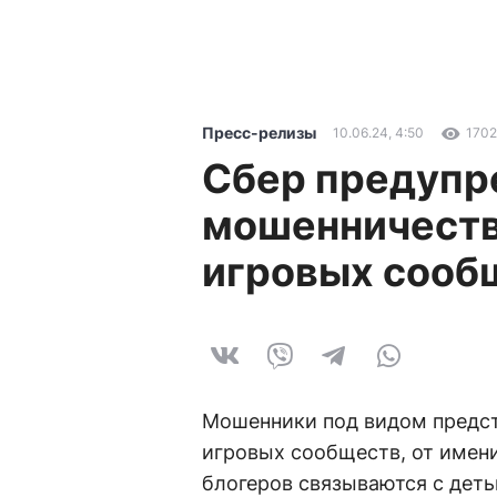
Пресс-релизы
10.06.24, 4:50
1702
Сбер предупр
мошенничеств
игровых сооб
Мошенники под видом предс
игровых сообществ, от имен
блогеров связываются с деть