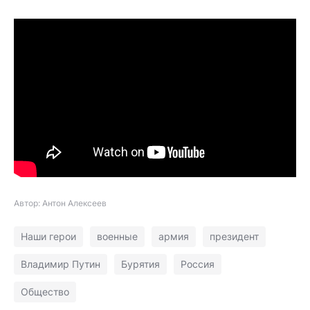
Автор: Антон Алексеев
Наши герои
военные
армия
президент
Владимир Путин
Бурятия
Россия
Общество