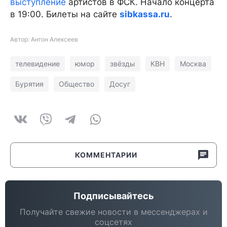
выступление
артистов в ФСК. Начало концерта
в 19:00. Билеты на сайте
sibkassa.ru
.
Автор: Антон Алексеев
телевидение
юмор
звёзды
КВН
Москва
Бурятия
Общество
Досуг
КОММЕНТАРИИ
Подписывайтесь
Получайте свежие новости в мессенджерах и
соцсетях