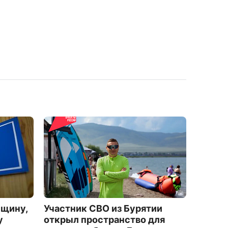
нщину,
Участник СВО из Бурятии
«Давай
у
открыл пространство для
покаже