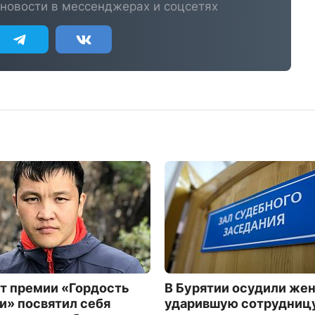
новости в мессенджерах и соцсетях
т премии «Гордость
В Бурятии осудили же
и» посвятил себя
ударившую сотрудниц