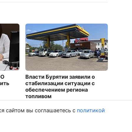
ВО
Власти Бурятии заявили о
В Буря
ить
стабилизации ситуации с
подрос
обеспечением региона
Хилок
топливом
5612
1736
ся сайтом вы соглашаетесь с
политикой