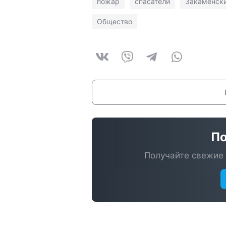
пожар
спасатели
Закаменски
Общество
По
Получайте свежие 