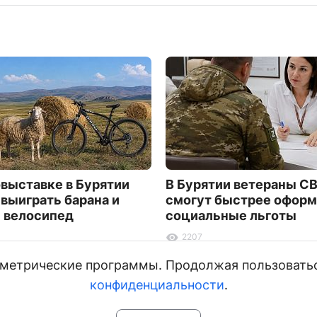
овыставке в Бурятии
В Бурятии ветераны С
выиграть барана и
смогут быстрее оформ
 велосипед
социальные льготы
2207
и метрические программы. Продолжая пользовать
конфиденциальности
.