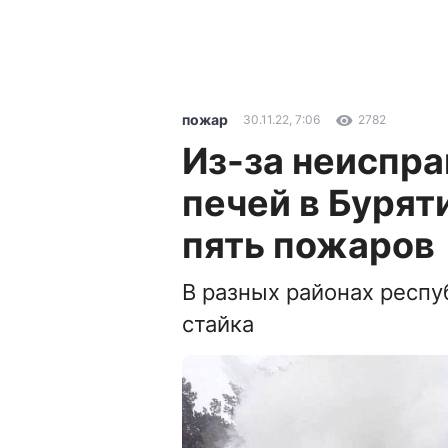
пожар
30.11.22, 7:06
2782
Из-за неиспр
печей в Бурят
пять пожаров
В разных районах респуб
стайка