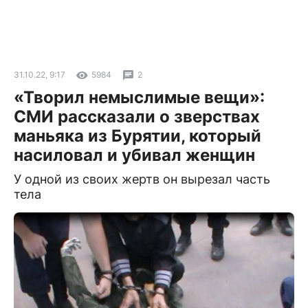
31.10.22, 9:17
5984
2
«Творил немыслимые вещи»:
СМИ рассказали о зверствах
маньяка из Бурятии, который
насиловал и убивал женщин
У одной из своих жертв он вырезал часть
тела