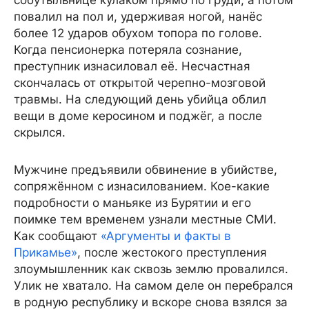
собутыльнице кулаком прямо по груди, а потом
повалил на пол и, удерживая ногой, нанёс
более 12 ударов обухом топора по голове.
Когда пенсионерка потеряла сознание,
преступник изнасиловал её. Несчастная
скончалась от открытой черепно-мозговой
травмы. На следующий день убийца облил
вещи в доме керосином и поджёг, а после
скрылся.
Мужчине предъявили обвинение в убийстве,
сопряжённом с изнасилованием. Кое-какие
подробности о маньяке из Бурятии и его
поимке тем временем узнали местные СМИ.
Как сообщают
«Аргументы и факты в
Прикамье»
, после жестокого преступления
злоумышленник как сквозь землю провалился.
Улик не хватало. На самом деле он перебрался
в родную республику и вскоре снова взялся за