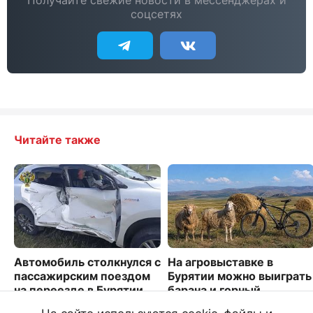
Получайте свежие новости в мессенджерах и
соцсетях
Читайте также
Автомобиль столкнулся с
На агровыставке в
пассажирским поездом
Бурятии можно выиграть
на переезде в Бурятии
барана и горный
велосипед
9857