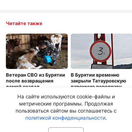
Читайте также
Ветеран СВО из Бурятии
В Бурятии временно
после возвращения
закрыли Татауровскую
домой создал
паромную переправу
фермерское хозяйство
1815
На сайте используются cookie-файлы и
3464
метрические программы. Продолжая
пользоваться сайтом вы соглашаетесь с
политикой конфиденциальности
.