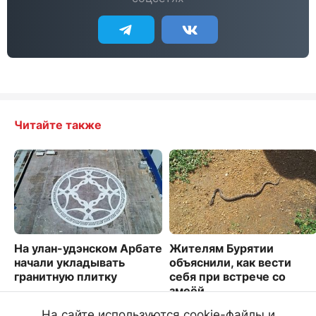
Читайте также
На улан-удэнском Арбате
Жителям Бурятии
начали укладывать
объяснили, как вести
гранитную плитку
себя при встрече со
змеёй
2959
22544
На сайте используются cookie-файлы и