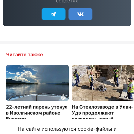
соцсетях
Читайте также
22-летний парень утонул
На Стеклозаводе в Улан-
в Иволгинском районе
Удэ продолжают
Бурятии
возводить новый
путепровод
3008
На сайте используются cookie-файлы и
2436