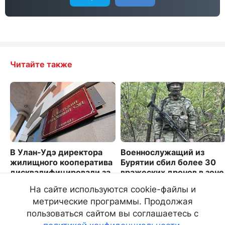
Читайте также
В Улан-Удэ директора
Военнослужащий из
жилищного кооператива
Бурятии сбил более 30
дисквалифицировали за
вражеских дронов в зоне
невыплату зарплаты
СВО
На сайте используются cookie-файлы и
387
1592
метрические программы. Продолжая
пользоваться сайтом вы соглашаетесь с