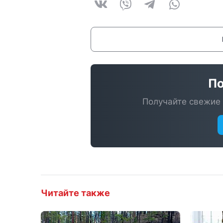
По
Получайте свежие 
Читайте также