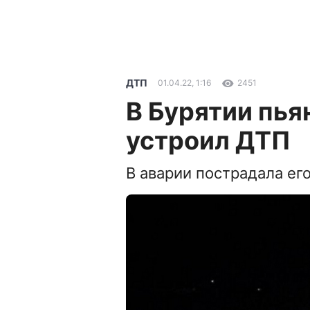
ДТП
01.04.22, 1:16
2451
В Бурятии пь
устроил ДТП
В аварии пострадала ег