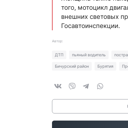
того, мотоцикл двига
внешних световых при
Госавтоинспекции.
Автор:
ДТП
пьяный водитель
постр
Бичурский район
Бурятия
Пр