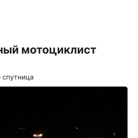
яный мотоциклист
о спутница