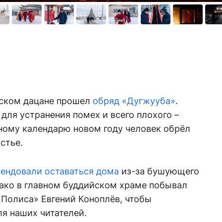
нском дацане прошел
обряд «Дугжууба»
.
для устранения помех и всего плохого –
ному календарю новом году человек обрёл
астье.
ендовали оставаться дома
из-за бушующего
нако в главном буддийском храме побывал
Полиса» Евгений Коноплёв, чтобы
ля наших читателей.