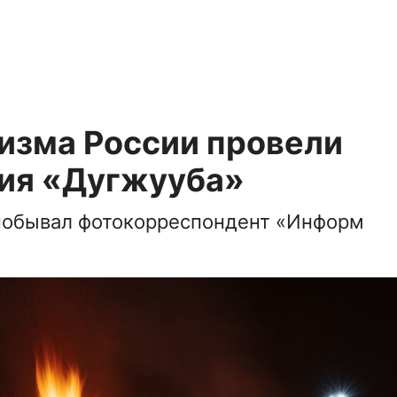
изма России провели
ия «Дугжууба»
побывал фотокорреспондент «Информ