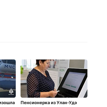
оизошла
Пенсионерка из Улан-Удэ
Жител