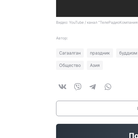
Видео: YouTube / канал "ТелеРадиоКомпания
Автор:
Сагаалган
праздник
буддизм
Общество
Азия
По