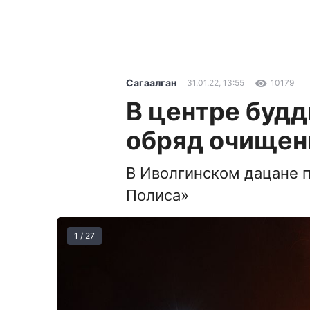
Сагаалган
31.01.22, 13:55
10179
В центре будд
обряд очищен
В Иволгинском дацане 
Полиса»
1 / 27