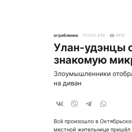
ограбление
13.12.21, 4:53
5010
Улан-удэнцы 
знакомую мик
Злоумышленники отобра
на диван
Всё произошло в Октябрьском
местной жительнице пришёл 