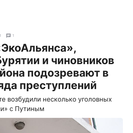
1
1
«ЭкоАльянса»,
урятии и чиновников
йона подозревают в
яда преступлений
те возбудили несколько уголовных
ии» с Путиным