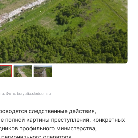
а. Фото: buryatia.sledcom.ru
роводятся следственные действия,
ие полной картины преступлений, конкретных
дников профильного министерства,
 регионального оператора.