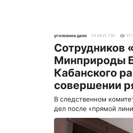
уголовное дело
03.08.21, 7:50
517
Сотрудников 
Минприроды Б
Кабанского ра
совершении р
В следственном комите
дел после «прямой лин