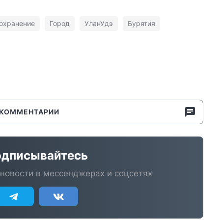
охранение
Город
УланУдэ
Бурятия
КОММЕНТАРИИ
дписывайтесь
новости в мессенджерах и соцсетях