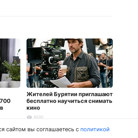
Жителей Бурятии приглашают
В Улан
 700
бесплатно научиться снимать
перер
 в
кино
расте
4030
5027
ся сайтом вы соглашаетесь с
политикой