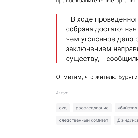
правоохранительные органы.
- В ходе проведенно
собрана достаточная 
чем уголовное дело
заключением направл
существу, - сообщил
Отметим, что жителю Бурятии
Автор:
суд
расследование
убийство
следственный комитет
Джидинск