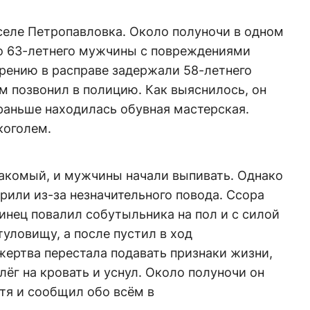
селе Петропавловка. Около полуночи в одном
о 63-летнего мужчины с повреждениями
рению в расправе задержали 58-летнего
м позвонил в полицию. Как выяснилось, он
раньше находилась обувная мастерская.
коголем.
накомый, и мужчины начали выпивать. Однако
орили из-за незначительного повода. Ссора
инец повалил собутыльника на пол и с силой
туловищу, а после пустил в ход
жертва перестала подавать признаки жизни,
ёг на кровать и уснул. Около полуночи он
стя и сообщил обо всём в