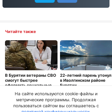
Читайте также
В Бурятии ветераны СВО
22-летний парень утонул
смогут быстрее
в Иволгинском районе
оформить социальные
Бурятии
льготы
2157
На сайте используются cookie-файлы и
1675
метрические программы. Продолжая
пользоваться сайтом вы соглашаетесь с
политикой конфиденциальности
.