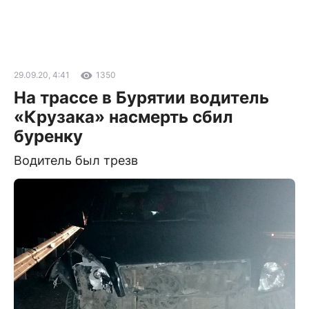
29.09.20, 4:41
1350
На трассе в Бурятии водитель
«Крузака» насмерть сбил
буренку
Водитель был трезв