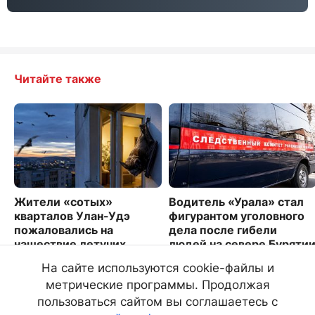
Читайте также
Жители «сотых»
Водитель «Урала» стал
кварталов Улан-Удэ
фигурантом уголовного
пожаловались на
дела после гибели
нашествие летучих
людей на севере Буряти
мышей
4546
На сайте используются cookie-файлы и
3109
метрические программы. Продолжая
пользоваться сайтом вы соглашаетесь с