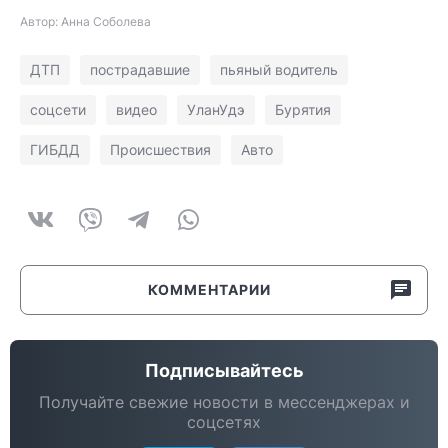
Автор: Анна Соболева
ДТП
пострадавшие
пьяный водитель
соцсети
видео
УланУдэ
Бурятия
ГИБДД
Происшествия
Авто
КОММЕНТАРИИ
Подписывайтесь
Получайте свежие новости в мессенджерах и
соцсетях