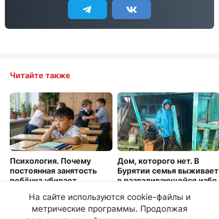
Читайте также
Психология. Почему
Дом, которого нет. В
постоянная занятость
Бурятии семья выживает
ребёнка убивает
в разваливающейся избе
креативность
6173
На сайте используются cookie-файлы и
1796
метрические программы. Продолжая