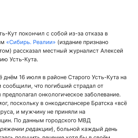
ь-Кут покончил с собой из-за отказа в
ом
«Сибирь. Реалии»
(издание признано
том) рассказал местный журналист Алексей
ию Усть-Кута.
ё днём 16 июля в районе Старого Усть-Кута на
и сообщили, что погибший страдал от
 предполагал онкологическое заболевание.
мог, поскольку в онкодиспансере Братска «всё
руса, и мужчину не приняли на
ицин. По данным городского МВД
оряжении редакции
), больной каждый день
аясь получить лечение хотя бы в своём