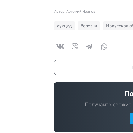
Автор: Артемий Иванов
суицид
болезни
Иркутская о
По
Получайте свежие 