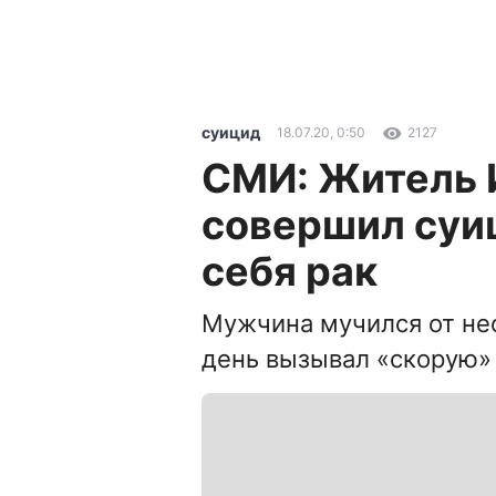
суицид
18.07.20, 0:50
2127
СМИ: Житель 
совершил суиц
себя рак
Мужчина мучился от не
день вызывал «скорую»