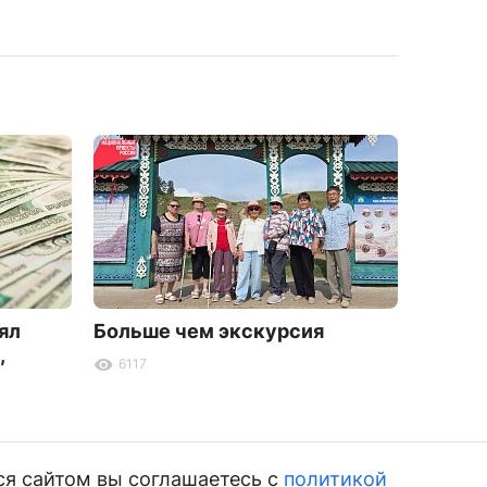
ял
Больше чем экскурсия
Звонк
,
дорог
6117
5345
ся сайтом вы соглашаетесь с
политикой