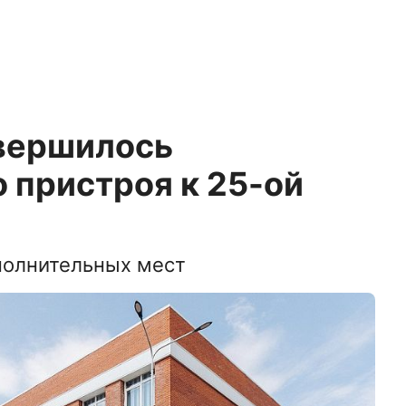
авершилось
 пристроя к 25-ой
полнительных мест