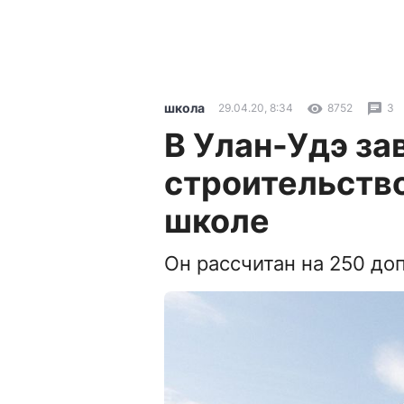
школа
29.04.20, 8:34
8752
3
В Улан-Удэ з
строительство
школе
Он рассчитан на 250 до