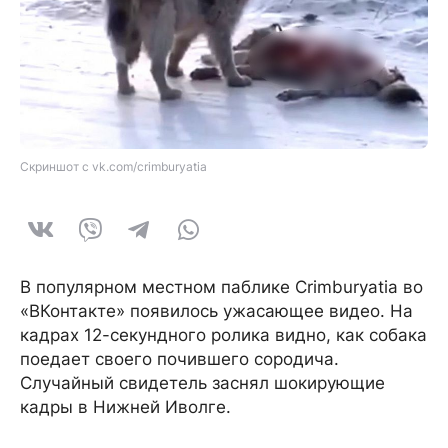
Скриншот с vk.com/crimburyatia
В популярном местном паблике Crimburyatia во
«ВКонтакте» появилось ужасающее видео. На
кадрах 12-секундного ролика видно, как собака
поедает своего почившего сородича.
Случайный свидетель заснял шокирующие
кадры в Нижней Иволге.