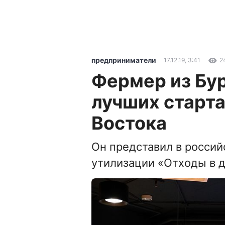
предприниматели
17.12.19, 3:41
2
Фермер из Бур
лучших старт
Востока
Он представил в россий
утилизации «Отходы в 