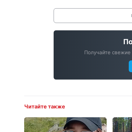
По
Получайте свежие 
Читайте также