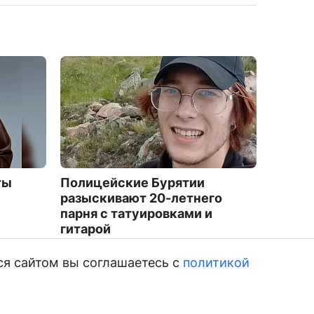
ты
Полицейские Бурятии
В Улан
разыскивают 20-летнего
Респу
парня с татуировками и
ТОСов
гитарой
1861
3705
ся сайтом вы соглашаетесь с
политикой