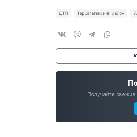
ДТП
Тарбагатайский район
У
По
Получайте свежие 