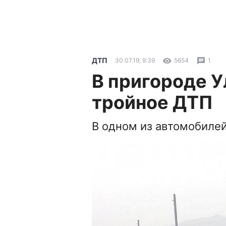
ДТП
30.07.19, 9:39
5654
1
В пригороде 
тройное ДТП
В одном из автомобиле