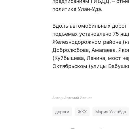
предписаниям ГИБДД, – отме
политике Улан-Удэ.
Вдоль автомобильных дорог н
подъёмах установлено 75 ящи
Железнодорожном районе (на
Добролюбова, Амагаева, Яков
(Куйбышева, Ленина, мост че
Октябрьском (улицы Бабушки
Автор: Артемий Иванов
дороги
ЖКХ
Мэрия УланУдэ