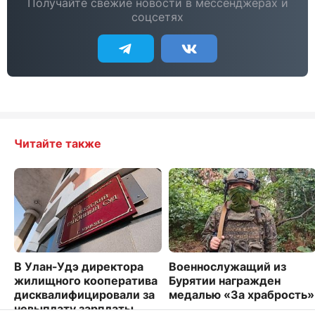
Получайте свежие новости в мессенджерах и
соцсетях
Читайте также
В Улан-Удэ директора
Военнослужащий из
жилищного кооператива
Бурятии награжден
дисквалифицировали за
медалью «За храбрость»
невыплату зарплаты
6167