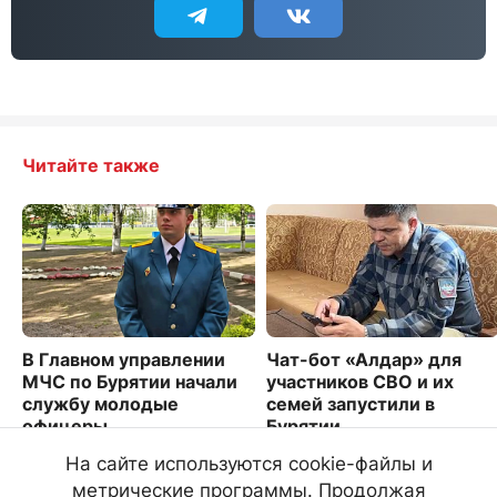
Читайте также
В Главном управлении
Чат-бот «Алдар» для
МЧС по Бурятии начали
участников СВО и их
службу молодые
семей запустили в
офицеры
Бурятии
3701
9369
На сайте используются cookie-файлы и
метрические программы. Продолжая