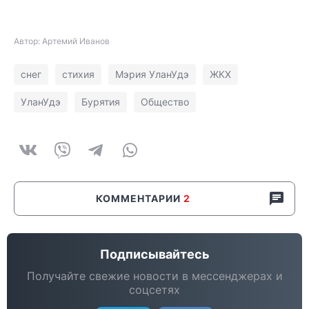
Автор: Артемий Иванов
снег
стихия
Мэрия УланУдэ
ЖКХ
УланУдэ
Бурятия
Общество
КОММЕНТАРИИ
2
Подписывайтесь
Получайте свежие новости в мессенджерах и
соцсетях