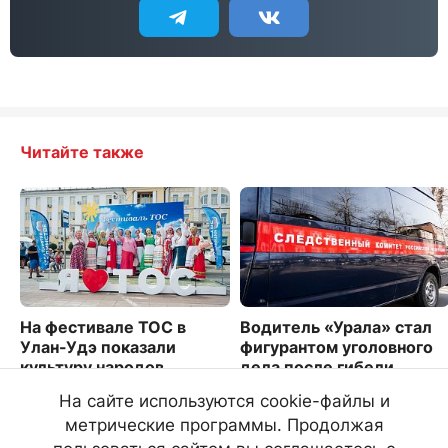
Читайте также
На фестивале ТОС в
Водитель «Урала» стал
Улан-Удэ показали
фигурантом уголовного
культуру народов
дела после гибели
Бурятии
людей на севере Буряти
На сайте используются cookie-файлы и
3251
4979
метрические программы. Продолжая