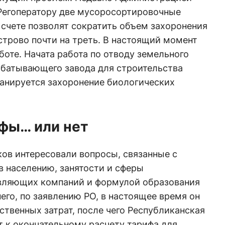
 Регоператору две мусоросортировочные
 счете позволят сократить объем захоронения
строво почти на треть. В настоящий момент
боте. Начата работа по отводу земельного
абатывающего завода для строительства
ланируется захоронение биологических
офы… или нет
ов интересовали вопросы, связанные с
в населению, занятости и сферы
вляющих компаний и формулой образования
его, по заявлению РО, в настоящее время он
ственных затрат, после чего Республиканская
 к окончательному расчету тарифа для