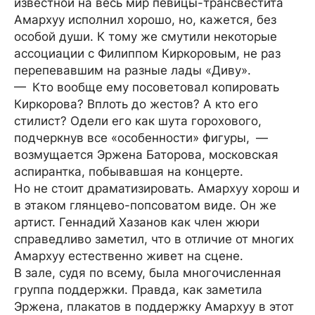
известной на весь мир певицы-трансвестита
Амархуу исполнил хорошо, но, кажется, без
особой души. К тому же смутили некоторые
ассоциации с Филиппом Киркоровым, не раз
перепевавшим на разные лады «Диву».
— Кто вообще ему посоветовал копировать
Киркорова? Вплоть до жестов? А кто его
стилист? Одели его как шута горохового,
подчеркнув все «особенности» фигуры, —
возмущается Эржена Баторова, московская
аспирантка, побывавшая на концерте.
Но не стоит драматизировать. Амархуу хорош и
в этаком глянцево-попсоватом виде. Он же
артист. Геннадий Хазанов как член жюри
справедливо заметил, что в отличие от многих
Амархуу естественно живет на сцене.
В зале, судя по всему, была многочисленная
группа поддержки. Правда, как заметила
Эржена, плакатов в поддержку Амархуу в этот