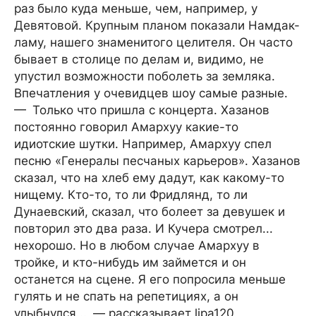
раз было куда меньше, чем, например, у
Девятовой. Крупным планом показали Намдак-
ламу, нашего знаменитого целителя. Он часто
бывает в столице по делам и, видимо, не
упустил возможности поболеть за земляка.
Впечатления у очевидцев шоу самые разные.
— Только что пришла с концерта. Хазанов
постоянно говорил Амархуу какие-то
идиотские шутки. Например, Амархуу спел
песню «Генералы песчаных карьеров». Хазанов
сказал, что на хлеб ему дадут, как какому-то
нищему. Кто-то, то ли Фридлянд, то ли
Дунаевский, сказал, что болеет за девушек и
повторил это два раза. И Кучера смотрел...
нехорошо. Но в любом случае Амархуу в
тройке, и кто-нибудь им займется и он
останется на сцене. Я его попросила меньше
гулять и не спать на репетициях, а он
улыбнулся... — рассказывает lipa120,