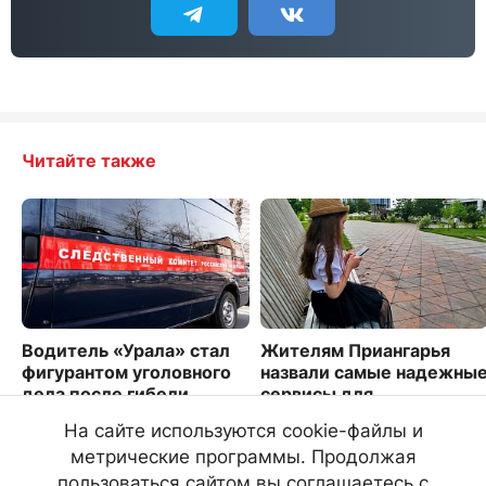
Читайте также
Водитель «Урала» стал
Жителям Приангарья
фигурантом уголовного
назвали самые надежны
дела после гибели
сервисы для
людей на севере Бурятии
безопасности для детей
На сайте используются cookie-файлы и
5322
1530
метрические программы. Продолжая
пользоваться сайтом вы соглашаетесь с