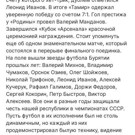
счету которого хет-трик, дублем отметился
Леонид Иванов. В итоге «Тамир» одержал
уверенную победу со счетом 7:1. Гол престижа
у «Родины» провел Валерий Манданов.
Завершился «Кубок «Арсенала» красочной
церемонией награждения. Стоит упомянуть
еще об одном знаменательном матче, который
состоялся в перерыве финального поединка.
На поле вышли звезды футбола Бурятии
прошлых лет: Валерий Михнов, Владимир
Чумаков, Орснок Озиев, Олег Шойжоев,
Николай Трифонов, Леонид Иванов, Алексей
Кучерук, Рафаил Галимов, Доржи Федоров,
Сергей Кокорин, Петр Быстров, Виктор
Алексеев. Все они в разные годы защищали
честь нашей республики в чемпионатах СССР.
Пусть футбол в их исполнении был не столь
динамичным, но каждый из них
продемонстрировал былую технику, видение