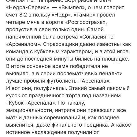
счетом 1:5. Не принес сюрпризов и матч
«Недра-Сервис» — «Вымпел», о чем говорит
счет 8:2 в пользу «Недр». «Тамир» провел
четыре мяча в ворота «Росгосстраха»,
пропустив в свои только один. Самой
напряженной была встреча «Согласия» с
«Арсеналом». Страховщики давно известны как
команда с кубковым характером, и в этой игре
они до последней минуты бились на площадке.
В итоге основное время победителя не
выявило, а в серии послематчевых пенальти
лучше пробили футболисты «Арсенала».
И вот они, полуфиналы. Этакий самый лакомый
кусок от праздничного торта под названием
«Кубок «Арсенала». По накалу,
эмоциональности, интриге они превзошли все
матчи данных соревнований и, как позднее
выяснится, даже финального поединка. А какое
истинное наслаждение получили от