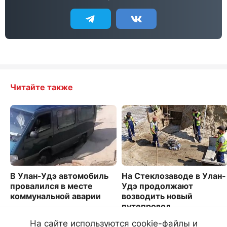
Читайте также
В Улан-Удэ автомобиль
На Стеклозаводе в Улан-
провалился в месте
Удэ продолжают
коммунальной аварии
возводить новый
путепровод
2203
1616
На сайте используются cookie-файлы и