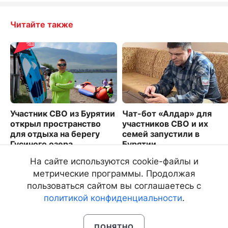
Читайте также
Участник СВО из Бурятии
Чат-бот «Алдар» для
открыл пространство
участников СВО и их
для отдыха на берегу
семей запустили в
Гусиного озера
Бурятии
7884
10107
На сайте используются cookie-файлы и
метрические программы. Продолжая
пользоваться сайтом вы соглашаетесь с
политикой конфиденциальности
.
ПОНЯТНО