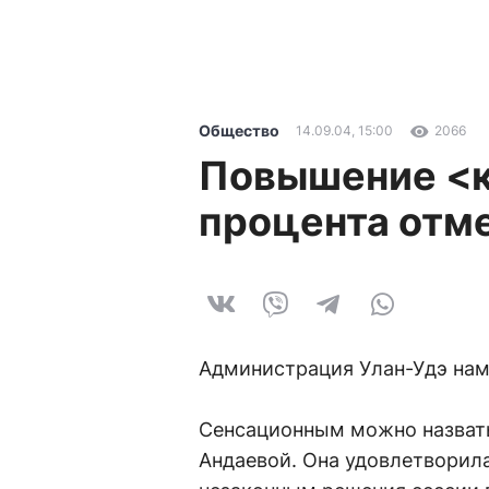
Общество
14.09.04, 15:00
2066
Повышение <к
процента отм
Администрация Улан-Удэ нам
Сенсационным можно назвать
Андаевой. Она удовлетворил