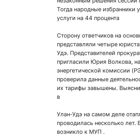
незаконным решения сессии г
Тогда народные избранники 
услуги на 44 процента
Сторону ответчиков на осно
представляли четыре юриста
Удэ. Представителей прокура
пригласили Юрия Волкова, н
энергетической комиссии (Р
проверила данные деятельнос
их тарифы завышены. Выясни
в
Улан-Удэ на самом деле отапл
проводилась несколько лет.
возникло к МУП .