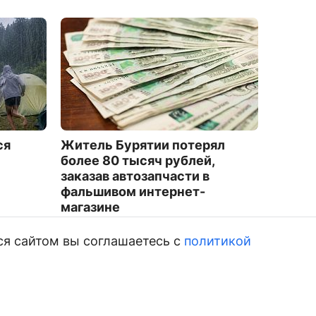
ся
Житель Бурятии потерял
Подрос
более 80 тысяч рублей,
15 тыс
заказав автозапчасти в
вернут
фальшивом интернет-
2266
магазине
1168
ся сайтом вы соглашаетесь с
политикой