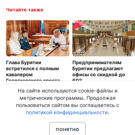
Читайте также
Глава Бурятии
Предпринимателям
встретился с полным
Бурятии предлагают
кавалером
офисы со скидкой до
Георгиевского креста
60%
Николаем Куменовым
1461
На сайте используются cookie-файлы и
6386
метрические программы. Продолжая
пользоваться сайтом вы соглашаетесь с
политикой конфиденциальности
.
ПОНЯТНО