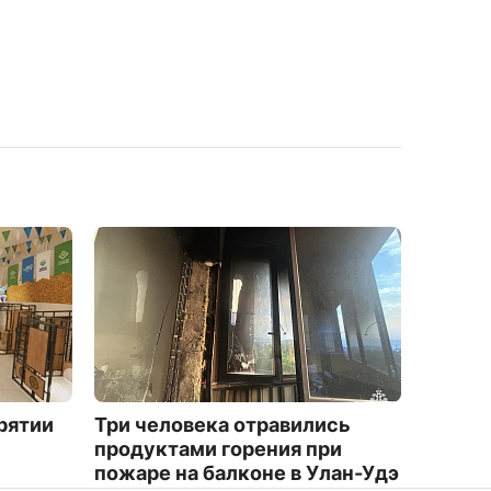
рятии
Три человека отравились
В Улан
продуктами горения при
провал
пожаре на балконе в Улан-Удэ
комму